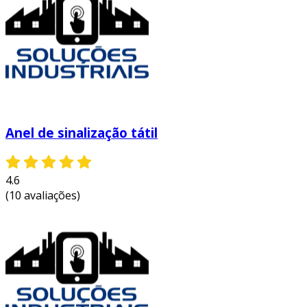
encaixam perfeitamente em diversas situações.
por exemplo:
casamentos e compromissos
: muitos
casais optam por anéis com textura
contrastante como símbolo de sua união,
oferecendo um toque pessoal na joia.
eventos formais
: em festas e galas,
Anel de sinalização tátil
esses anéis podem complementar trajes
requintados, destacando-se na multidão.
4.6
uso diário
: por serem confortáveis,
(10 avaliações)
podem ser usados no dia a dia,
adicionando estilo ao look casual.
por outro lado, a escolha do anel pode variar
conforme a roupa e o estilo pessoal. assim, há
sempre um anel ideal para cada ocasião.
cuidados com os anéis