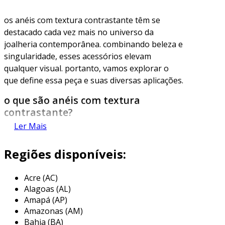
os anéis com textura contrastante têm se
destacado cada vez mais no universo da
joalheria contemporânea. combinando beleza e
singularidade, esses acessórios elevam
qualquer visual. portanto, vamos explorar o
que define essa peça e suas diversas aplicações.
o que são anéis com textura
contrastante?
Ler Mais
anéis com textura contrastante são aqueles
que apresentam diferentes texturas em sua
Regiões disponíveis:
superfície, criando um jogo visual interessante.
essa variação pode ser conseguida através de
Acre (AC)
técnicas como polimento, escovado ou
Alagoas (AL)
gravação. consequentemente, a peça ganha um
Amapá (AP)
apelo estético que chama a atenção.
Amazonas (AM)
Bahia (BA)
além disso, as texturas podem variar de acordo