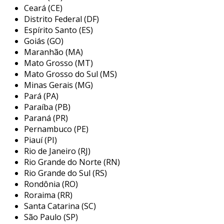
Ceará (CE)
com o metal utilizado, incluindo prata, ouro e
Distrito Federal (DF)
aço inoxidável. a escolha do material afeta não
Espírito Santo (ES)
apenas a aparência, mas também a
Goiás (GO)
durabilidade do anel.
Maranhão (MA)
Mato Grosso (MT)
benefícios dos anéis com textura
Mato Grosso do Sul (MS)
contrastante
Minas Gerais (MG)
Pará (PA)
entre os principais benefícios desses anéis,
Paraíba (PB)
destacam-se:
Paraná (PR)
Pernambuco (PE)
originalidade
: cada peça é única, já que
Piauí (PI)
as texturas podem ser personalizadas.
Rio de Janeiro (RJ)
versatilidade
: podem ser usados em
Rio Grande do Norte (RN)
diversas ocasiões, desde eventos formais
Rio Grande do Sul (RS)
Rondônia (RO)
até o dia a dia.
Roraima (RR)
conforto
: muitas vezes, esses anéis são
Santa Catarina (SC)
projetados para serem leves e
São Paulo (SP)
confortáveis de usar.