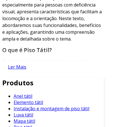
especialmente para pessoas com deficiência
visual, apresenta características que facilitam a
locomoção e a orientação. Neste texto,
abordaremos suas funcionalidades, benefícios
e aplicações, garantindo uma compreensão
ampla e detalhada sobre o tema.
O que é Piso Tátil?
O piso tátil é um revestimento que possui
Ler Mais
texturas distintas, projetadas especificamente
para auxiliar na mobilidade de pessoas com
Produtos
deficiência visual. Ele pode ser identificado por
seus relevos, que transmitem informações
através do toque e da percepção tátil. Os
Anel tátil
Elemento tátil
principais tipos de pisos táteis incluem:
Instalação e montagem de piso tátil
Piso Tátil Direcional
: Indica caminhos ou
Luva tátil
direções.
Mapa tátil