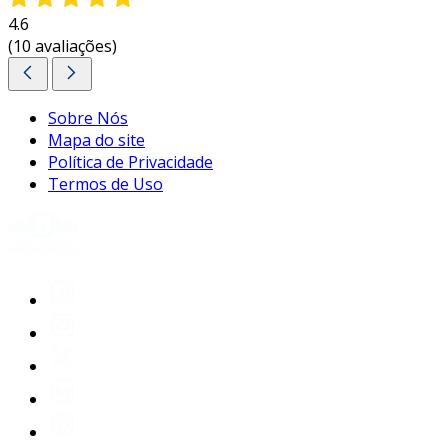
design inclusivo e acessível, beneficiando tanto
4.6
(10 avaliações)
os usuários quanto os estabelecimentos que
optam por essa solução.
entre em contato e solicite um orçamento
Sobre Nós
personalizado!
Mapa do site
Política de Privacidade
Termos de Uso