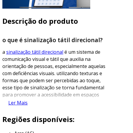
Descrição do produto
o que é sinalização tátil direcional?
a
sinalização tátil direcional
é um sistema de
comunicação visual e tátil que auxilia na
orientação de pessoas, especialmente aquelas
com deficiências visuais. utilizando texturas e
formas que podem ser percebidas ao toque,
esse tipo de sinalização se torna fundamental
para promover a acessibilidade em espaços
públicos e privados, como edifícios, estações de
Ler Mais
transporte e áreas de lazer.
Regiões disponíveis:
esse sistema é projetado para guiar as pessoas
de maneira eficiente e segura, minimizando o