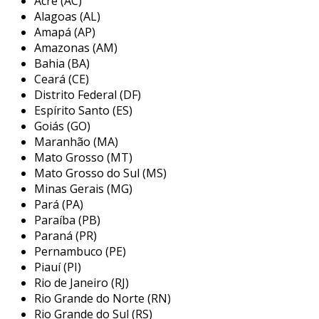
Acre (AC)
risco de acidentes e proporcionando
Alagoas (AL)
autonomia no deslocamento. a sinalização tátil
Amapá (AP)
direcional atua como um elemento de suporte,
Amazonas (AM)
que complementa a sinalização visual e
Bahia (BA)
auditiva, formando um conjunto abrangente de
Ceará (CE)
informações sobre o ambiente.
Distrito Federal (DF)
Espírito Santo (ES)
principais aplicações da sinalização
Goiás (GO)
tátil direcional
Maranhão (MA)
Mato Grosso (MT)
as aplicações da sinalização tátil direcional são
Mato Grosso do Sul (MS)
diversas e podem ser encontradas em
Minas Gerais (MG)
diferentes ambientes, refletindo a importância
Pará (PA)
da acessibilidade para todos. este sistema pode
Paraíba (PB)
ser utilizado em:
Paraná (PR)
Pernambuco (PE)
edifícios públicos:
a sinalização tátil é
Piauí (PI)
essencial em prédios administrativos,
Rio de Janeiro (RJ)
escolas e hospitais, garantindo que
Rio Grande do Norte (RN)
pessoas com deficiência visual possam
Rio Grande do Sul (RS)