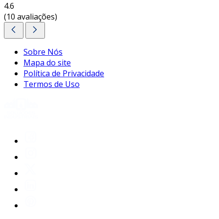
4.6
em contato e solicite um orçamento
(10 avaliações)
personalizado!
Sobre Nós
Mapa do site
Política de Privacidade
Termos de Uso