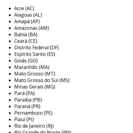
a importância dos pisos táteis reside na
Acre (AC)
promoção da acessibilidade e inclusão social.
Alagoas (AL)
eles são fundamentais para garantir a
Amapá (AP)
autonomia das pessoas com deficiência,
Amazonas (AM)
proporcionando segurança e confiança em
Bahia (BA)
suas locomoções. a norma abnt nbr 9050
Ceará (CE)
estabelece diretrizes sobre a implementação
Distrito Federal (DF)
desses pisos, de forma a criar ambientes mais
Espírito Santo (ES)
seguros e acessíveis para todos.
Goiás (GO)
Maranhão (MA)
principais aplicações dos pisos táteis
Mato Grosso (MT)
Mato Grosso do Sul (MS)
os pisos táteis são utilizados em uma variedade
Minas Gerais (MG)
de locais, sempre com o objetivo de facilitar a
Pará (PA)
mobilidade de pessoas com deficiência. entre os
Paraíba (PB)
principais ambientes onde são aplicados,
Paraná (PR)
podemos destacar:
Pernambuco (PE)
Piauí (PI)
estabelecimentos comerciais:
Rio de Janeiro (RJ)
shoppings, mercados e lojas utilizam
Rio Grande do Norte (RN)