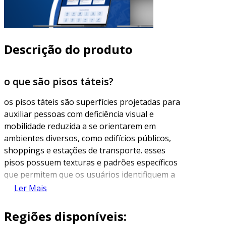
Descrição do produto
o que são pisos táteis?
os pisos táteis são superfícies projetadas para
auxiliar pessoas com deficiência visual e
mobilidade reduzida a se orientarem em
ambientes diversos, como edifícios públicos,
shoppings e estações de transporte. esses
pisos possuem texturas e padrões específicos
que permitem que os usuários identifiquem a
direção, as mudanças de nível e as áreas de
Ler Mais
risco por meio do toque ou da percepção de
vibrações.
Regiões disponíveis: