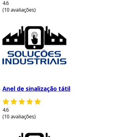
4.6
está o corrimão, os anéis ajudam a
(10 avaliações)
prevenir quedas e acidentes.
facilitação da navegação:
os anéis
táteis orientam as pessoas a se moverem
com mais facilidade em ambientes
desconhecidos, proporcionando uma
sensação de autonomia.
estímulo à inclusão:
com a
implementação de anéis táteis, ambientes
públicos se tornam mais acessíveis,
promovendo a igualdade de
Anel de sinalização tátil
oportunidades para todos.
adaptabilidade:
esses dispositivos
4.6
podem ser instalados em diferentes tipos
(10 avaliações)
de corrimão e têm design que se adapta
ao contexto em que são colocados.
em resumo, o uso de anéis táteis para corrimão