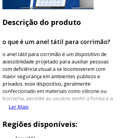
Descrição do produto
o que é um anel tátil para corrimão?
o anel tátil para corrimão é um dispositivo de
acessibilidade projetado para auxiliar pessoas
com deficiência visual a se locomoverem com
maior segurança em ambientes públicos e
privados. esse dispositivo, geralmente
confeccionado em materiais como silicone ou
borracha, permite ao usuário sentir a forma e a
posição do corrimão através do toque, evitando
Ler Mais
quedas e proporcionando maior confiança
durante a movimentação.
Regiões disponíveis:
além de facilitar a locomoção, os anéis táteis