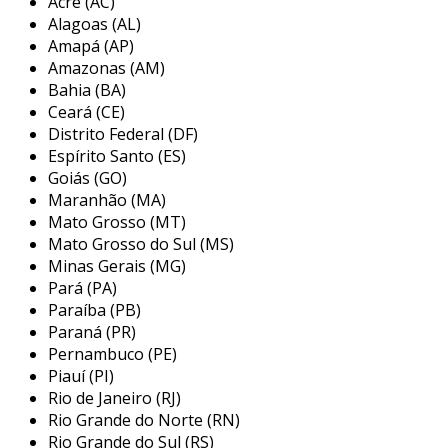
Acre (AC)
também servem como orientadores em escadas
Alagoas (AL)
e rampas, aumentando a inclusão e a
Amapá (AP)
autonomia das pessoas com deficiência. a
Amazonas (AM)
implementação desses dispositivos é uma
Bahia (BA)
questão de acessibilidade e é regulamentada
Ceará (CE)
por leis que buscam garantir que todos possam
Distrito Federal (DF)
ter acesso a espaços públicos de forma
Espírito Santo (ES)
igualitária.
Goiás (GO)
Maranhão (MA)
principais aplicações do anel tátil
Mato Grosso (MT)
para corrimão
Mato Grosso do Sul (MS)
Minas Gerais (MG)
os anéis táteis para corrimão são utilizados em
Pará (PA)
uma variedade de ambientes para garantir a
Paraíba (PB)
segurança e a acessibilidade. são especialmente
Paraná (PR)
importantes em lugares onde o fluxo de
Pernambuco (PE)
Piauí (PI)
pessoas é intenso e a necessidade de
Rio de Janeiro (RJ)
orientação tátil é mais crítica. entre os locais
Rio Grande do Norte (RN)
que mais se beneficiam desses dispositivos,
Rio Grande do Sul (RS)
podemos destacar: