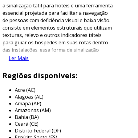
a sinalização tátil para hotéis é uma ferramenta
essencial projetada para facilitar a navegação
de pessoas com deficiência visual e baixa visão.
consiste em elementos estruturais que utilizam
texturas, relevo e outros indicadores táteis
para guiar os hóspedes em suas rotas dentro
das instalações. essa forma de sinalização
promove a inclusão e a acessibilidade,
Ler Mais
assegurando que todos tenham a mesma
oportunidade de desfrutar das experiências
Regiões disponíveis:
oferecidas pelo hotel.
Acre (AC)
esse tipo de sinalização é regulamentado por
Alagoas (AL)
legislações que visam garantir o direito de
Amapá (AP)
locomoção e autonomia para pessoas com
Amazonas (AM)
deficiência. os ícones e informações impressas
Bahia (BA)
em braille, quando bem posicionados ao longo
Ceará (CE)
das áreas comuns e quartos, tornam a
Distrito Federal (DF)
experiência do hóspede mais fácil e segura,
Espírito Santo (ES)