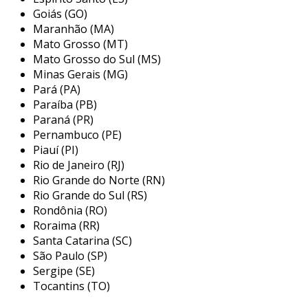
transformando o ambiente em um espaço mais
Goiás (GO)
Maranhão (MA)
acolhedor e adaptado às necessidades de todos
Mato Grosso (MT)
os visitantes.
Mato Grosso do Sul (MS)
principais características da
Minas Gerais (MG)
sinalização tátil para hotéis
Pará (PA)
Paraíba (PB)
a sinalização tátil deve atender a certos
Paraná (PR)
critérios para ser eficaz e útil. É importante que
Pernambuco (PE)
Piauí (PI)
a sinalização seja criada levando em
Rio de Janeiro (RJ)
consideração a clareza das informações, a
Rio Grande do Norte (RN)
ergonomia dos ícones e a adequada disposição
Rio Grande do Sul (RS)
dos elementos no espaço. entre as principais
Rondônia (RO)
características, destacam-se:
Roraima (RR)
Santa Catarina (SC)
texturização:
superfícies texturizadas
São Paulo (SP)
que podem ser sentidas ao toque são
Sergipe (SE)
fundamentais para orientar os hóspedes.
Tocantins (TO)
o uso de diferentes texturas ajuda na