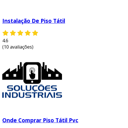
instituições em criar ambientes acessíveis,
promovendo a igualdade de
oportunidades.
Instalação De Piso Tátil
valorização do espaço:
a implementação
de pisos acessíveis pode aumentar a
atração e o valor comercial de prédios e
4.6
locais públicos.
(10 avaliações)
com todas essas vantagens, fica claro que o
piso táctil é uma ferramenta essencial para a
promoção da acessibilidade e inclusão social.
isso fortalece a ideia de um ambiente mais
justo e igualitário para todos.
entre em contato e solicite um orçamento
personalizado!
Onde Comprar Piso Tátil Pvc