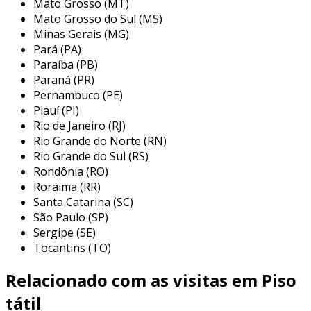
Mato Grosso (MT)
principais aplicações do piso táctil
Mato Grosso do Sul (MS)
Minas Gerais (MG)
o piso táctil é amplamente utilizado em
Pará (PA)
diversos ambientes, como shoppings, estações
Paraíba (PB)
de metrô, calçadas e edifícios públicos. suas
Paraná (PR)
aplicações práticas são essenciais para a
Pernambuco (PE)
Piauí (PI)
orientação de pessoas com deficiência visual,
Rio de Janeiro (RJ)
além de contribuir para a inclusão social. as
Rio Grande do Norte (RN)
principais áreas de aplicação incluem:
Rio Grande do Sul (RS)
Rondônia (RO)
transporte público:
usado em
Roraima (RR)
plataformas de ônibus e estações de
Santa Catarina (SC)
metrô para guiar os passageiros até as
São Paulo (SP)
saídas e escadas, aumentando a
Sergipe (SE)
segurança durante o deslocamento.
Tocantins (TO)
edifícios comerciais:
implementado em
Relacionado com as visitas em Piso
entradas e corredores, ajudando a criar
um ambiente acessível para clientes e
tátil
funcionários com deficiência visual.