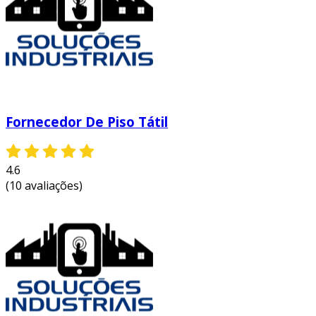
contribui para a segurança e a autonomia das
pessoas com deficiência visual, promovendo um
efeito positivo na qualidade de vida e facilitando
a mobilidade. além disso, sua presença em
espaços públicos representa uma preocupação
com a inclusão social e o respeito à diversidade.
Fornecedor De Piso Tátil
os benefícios do piso táctil incluem:
aumento da segurança:
o piso táctil
4.6
alerta para mudanças de nível e potenciais
(10 avaliações)
perigos, minimizando o risco de acidentes.
facilidade de navegação:
proporciona
um meio eficiente para que pessoas com
deficiência visual se orientem em
diferentes ambientes.
inclusão social:
demonstra o
comprometimento de empresas e