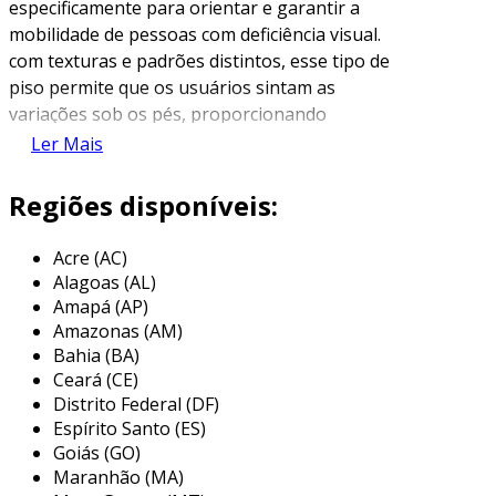
especificamente para orientar e garantir a
mobilidade de pessoas com deficiência visual.
com texturas e padrões distintos, esse tipo de
piso permite que os usuários sintam as
variações sob os pés, proporcionando
informações sobre o espaço ao seu redor. essa
Ler Mais
tecnologia é especialmente importante para a
inclusão de pessoas com deficiência, garantindo
Regiões disponíveis:
que elas possam se deslocar de forma mais
segura e autônoma.
Acre (AC)
Alagoas (AL)
existem diferentes modalidades de piso táctil,
Amapá (AP)
incluindo pisos em relevos, que são projetados
Amazonas (AM)
para criar direcionamento, e pisos de alerta,
Bahia (BA)
que sinalizam perigos como escadas ou
Ceará (CE)
mudanças de nível. o uso adequado do piso
Distrito Federal (DF)
táctil na arquitetura e no urbanismo é
Espírito Santo (ES)
fundamental para a acessibilidade, tornando os
Goiás (GO)
Maranhão (MA)
espaços mais inclusivos e práticos para todos.