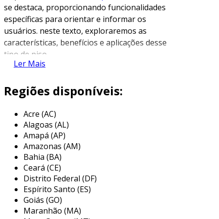
se destaca, proporcionando funcionalidades
específicas para orientar e informar os
usuários. neste texto, exploraremos as
características, benefícios e aplicações desse
tipo de piso.
Ler Mais
características do piso tátil alerta
inox
Regiões disponíveis:
o piso tátil alerta é fabricado com materiais de
Acre (AC)
alta qualidade. o uso do inox confere
Alagoas (AL)
durabilidade e resistência, fatores essenciais
Amapá (AP)
para locações de alto tráfego. este material não
Amazonas (AM)
apenas suporta o desgaste, mas também
Bahia (BA)
resiste à corrosão e à umidade.
Ceará (CE)
Distrito Federal (DF)
além disso, a textura áspera do piso tátil alerta
Espírito Santo (ES)
inox é projetada para proporcionar uma
Goiás (GO)
sensação tátil marcante. essa característica
Maranhão (MA)
torna mais fácil para pessoas com deficiência