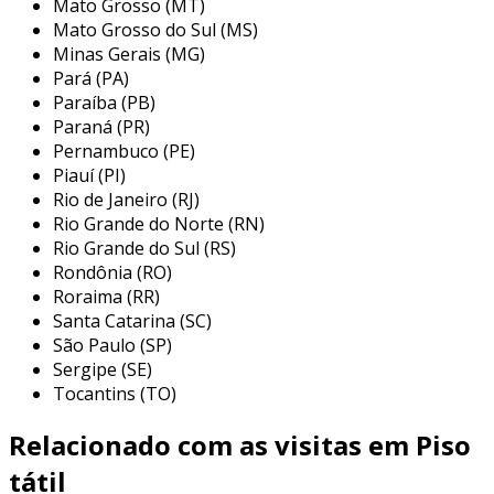
Mato Grosso (MT)
visual perceberem mudanças no caminho,
Mato Grosso do Sul (MS)
sinalizando a presença de obstáculos ou
Minas Gerais (MG)
Pará (PA)
mudanças de direção.
Paraíba (PB)
benefícios do piso tátil alerta inox
Paraná (PR)
Pernambuco (PE)
entre os principais benefícios do piso tátil
Piauí (PI)
alerta inox, destacam-se:
Rio de Janeiro (RJ)
Rio Grande do Norte (RN)
acessibilidade garantida
: facilita a
Rio Grande do Sul (RS)
locomoção de pessoas com deficiência
Rondônia (RO)
visual, promovendo independência.
Roraima (RR)
Santa Catarina (SC)
durabilidade
: o inox é um material
São Paulo (SP)
resistente, capaz de suportar condições
Sergipe (SE)
adversas e prolongar a vida útil do
Tocantins (TO)
produto.
Relacionado com as visitas em Piso
baixa manutenção
: por ser resistente à
corrosão, o piso inox exige pouca
tátil
manutenção, o que diminui custos a longo