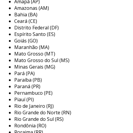
Amapá (AP)
sobre mudanças no ambiente. adicionalmente,
Amazonas (AM)
a característica antiderrapante é um diferencial
Bahia (BA)
crucial, garantindo que o piso não se torne
Ceará (CE)
escorregadio, mesmo em condições de
Distrito Federal (DF)
umidade.
Espírito Santo (ES)
Goiás (GO)
benefícios do piso tátil
Maranhão (MA)
antiderrapante
Mato Grosso (MT)
Mato Grosso do Sul (MS)
entre os principais benefícios do piso tátil
Minas Gerais (MG)
antiderrapante, destacam-se:
Pará (PA)
Paraíba (PB)
segurança
: reduz o risco de quedas,
Paraná (PR)
especialmente em ambientes molhados.
Pernambuco (PE)
Piauí (PI)
acessibilidade
: facilita a locomoção de
Rio de Janeiro (RJ)
pessoas com deficiências visuais.
Rio Grande do Norte (RN)
conformidade legal
: atende às normas
Rio Grande do Sul (RS)
de acessibilidade definidas pela legislação.
Rondônia (RO)
Roraima (RR)
durabilidade
: materiais desenvolvidos