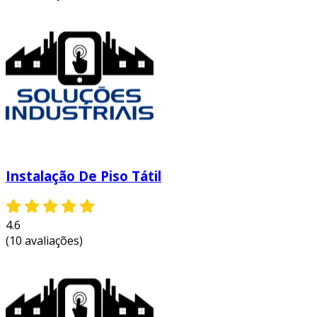
este tipo de piso pode ser aplicado em várias
situações. por exemplo:
hospitais
: ajuda pacientes e visitantes a
encontrarem facilmente locais essenciais
como saídas e banheiros.
escolas
: facilita o acesso a espaços como
salas de aula, refeitórios e saídas de
emergência.
Instalação De Piso Tátil
transportes públicos
: em estações e
plataformas, orienta pessoas com
deficiência visual, tornando o
4.6
deslocamento mais seguro.
(10 avaliações)
manutenção e cuidados
manter o piso tátil antiderrapante em boas
condições é crucial. algumas dicas incluem: