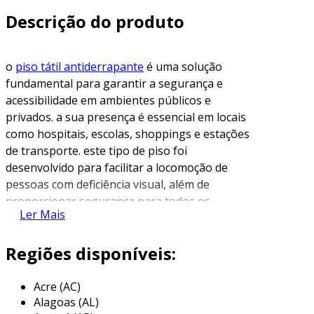
Descrição do produto
o
piso tátil antiderrapante
é uma solução
fundamental para garantir a segurança e
acessibilidade em ambientes públicos e
privados. a sua presença é essencial em locais
como hospitais, escolas, shoppings e estações
de transporte. este tipo de piso foi
desenvolvido para facilitar a locomoção de
pessoas com deficiência visual, além de
proporcionar segurança para todos os
Ler Mais
usuários.
o que é piso tátil antiderrapante?
Regiões disponíveis:
o piso tátil consiste em placas ou tiras que
Acre (AC)
apresentam texturas específicas. essas texturas
Alagoas (AL)
são projetadas para guiar e avisar os usuários