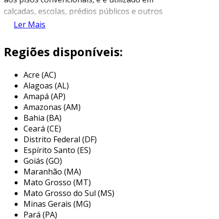
calçadas, escolas, prédios públicos e outros
locais onde se necessita guiar os usuários no
Ler Mais
espaço urbano.
Regiões disponíveis:
as placas de piso tátil direcional são
dimensionadas em 20x20 cm, facilitando a
Acre (AC)
instalação e manutenção. elas são projetadas
Alagoas (AL)
para que, ao serem tocadas com a bengala ou
Amapá (AP)
pelos pés, emitam um sinal tátil que permite ao
Amazonas (AM)
usuário perceber a direção a seguir, como um
Bahia (BA)
caminho seguro até o seu destino final.
Ceará (CE)
Distrito Federal (DF)
principais características do piso
Espírito Santo (ES)
tátil direcional 20x20
Goiás (GO)
Maranhão (MA)
o piso tátil direcional 20x20 apresenta uma
Mato Grosso (MT)
série de características que o tornam
Mato Grosso do Sul (MS)
indispensável em ambientes acessíveis. entre
Minas Gerais (MG)
essas características, destacam-se:
Pará (PA)