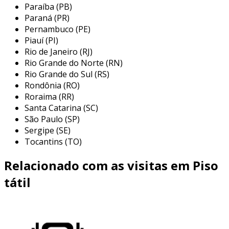
Paraíba (PB)
textura em relevo:
a superfície rugosa
Paraná (PR)
fornece informações táteis e ajuda na
Pernambuco (PE)
orientação dos usuários.
Piauí (PI)
Rio de Janeiro (RJ)
durabilidade:
produzido com materiais
Rio Grande do Norte (RN)
resistentes, o piso tátil é projetado para
Rio Grande do Sul (RS)
suportar o desgaste do uso contínuo,
Rondônia (RO)
clima e outras condições ambientais.
Roraima (RR)
facilidade de instalação:
devido ao seu
Santa Catarina (SC)
tamanho padrão, a aplicação é
São Paulo (SP)
Sergipe (SE)
simplificada, podendo ser realizada por
Tocantins (TO)
profissionais qualificados ou pela equipe
de manutenção da edificação.
Relacionado com as visitas em Piso
variedade de cores:
o piso tátil pode ser
tátil
encontrado em diferentes cores,
permitindo um melhor contraste com o
piso adjacente, o que é essencial para a
percepção visual de usuários com visão