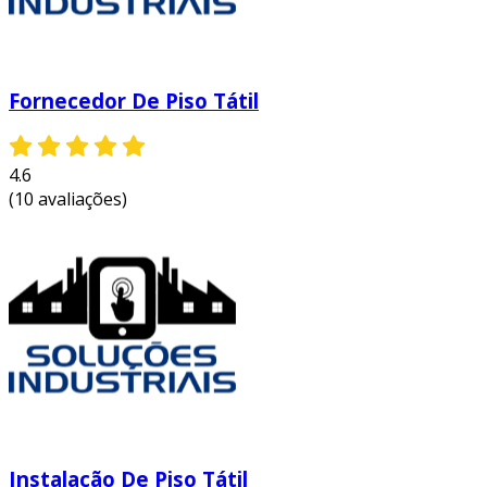
públicos.
conformidade legal:
o uso do piso tátil é
frequentemente exigido por leis de
acessibilidade, assegurando que as
Fornecedor De Piso Tátil
edificações estejam em conformidade com
as normas vigentes.
4.6
prevenção de acidentes:
com a
(10 avaliações)
sinalização adequada, diminui-se o risco
de quedas e acidentes, garantindo um
ambiente mais seguro para todos os
usuários.
valorização do espaço:
ambientes que
adotam medidas de acessibilidade são
vistos como mais inclusivos e modernos, o
que pode valorizar o espaço em que estão
inseridos.
a implementação do piso tátil direcional 20x20 é
Instalação De Piso Tátil