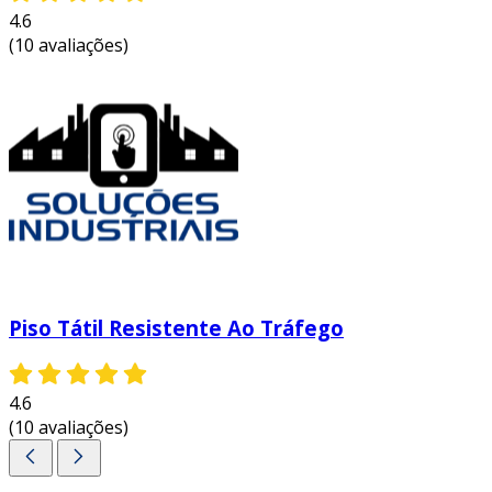
4.6
parte crucial para transformar ambientes em
(10 avaliações)
lugares mais inclusivos e confortáveis.
Piso Tátil Resistente Ao Tráfego
4.6
(10 avaliações)