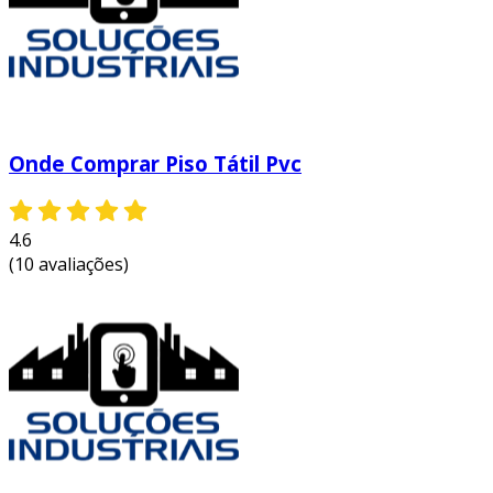
ao optar pelo piso tátil em pvc, é importante
considerar alguns fatores:
normas de acessibilidade
: verifique se o
piso atende às normas de acessibilidade
vigentes em sua região.
Onde Comprar Piso Tátil Pvc
clima e temperatura
: certifique-se de
que o material resista a diferentes
condições climáticas, especialmente em
4.6
áreas externas.
(10 avaliações)
textura
: escolha texturas adequadas, que
possam ser percebidas facilmente por
usuários com deficiência visual.
orçamento
: avalie o custo do material e
da instalação, comparando com outros
tipos de pisos.
esses fatores são fundamentais para garantir
que o piso tátil atenda suas expectativas e