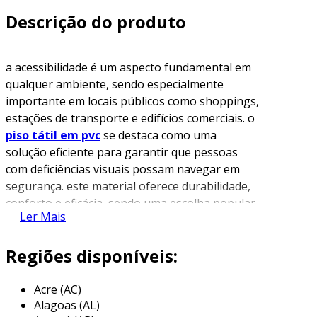
Descrição do produto
a acessibilidade é um aspecto fundamental em
qualquer ambiente, sendo especialmente
importante em locais públicos como shoppings,
estações de transporte e edifícios comerciais. o
piso tátil em pvc
se destaca como uma
solução eficiente para garantir que pessoas
com deficiências visuais possam navegar em
segurança. este material oferece durabilidade,
conforto e eficácia, sendo uma escolha popular
Ler Mais
em vários projetos.
o que é o piso tátil em pvc?
Regiões disponíveis:
o piso tátil em pvc é uma superfície projetada,
Acre (AC)
geralmente em placas, que apresenta
Alagoas (AL)
elementos táteis e visuais. esses elementos