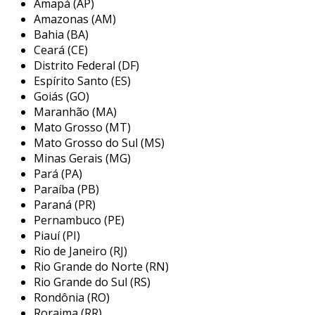
Amapá (AP)
ajudam na orientação de pessoas com
Amazonas (AM)
dificuldades de visão. as texturas e os padrões
Bahia (BA)
têm a função de indicar perigos, mudanças de
Ceará (CE)
direção ou áreas específicas, aumentando a
Distrito Federal (DF)
segurança e autonomia do usuário.
Espírito Santo (ES)
Goiás (GO)
benefícios do piso tátil em pvc
Maranhão (MA)
Mato Grosso (MT)
a escolha do piso tátil em pvc traz uma série de
Mato Grosso do Sul (MS)
benefícios significativos. entre os principais,
Minas Gerais (MG)
podemos destacar:
Pará (PA)
Paraíba (PB)
durabilidade
: o pvc é um material
Paraná (PR)
resistente e de longa vida útil, ideal para
Pernambuco (PE)
áreas de alto tráfego.
Piauí (PI)
Rio de Janeiro (RJ)
conforto
: este tipo de piso é macio e
Rio Grande do Norte (RN)
proporciona uma experiência mais
Rio Grande do Sul (RS)
confortável ao caminhar.
Rondônia (RO)
facilidade de manutenção
: sua
Roraima (RR)