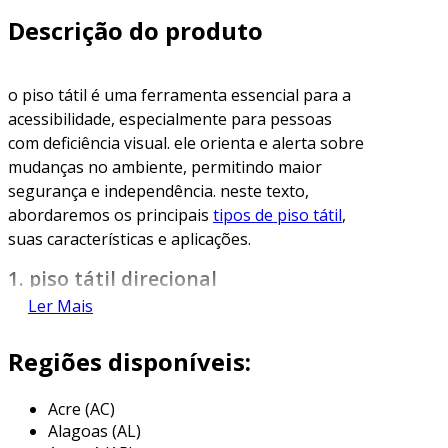
Descrição do produto
o piso tátil é uma ferramenta essencial para a
acessibilidade, especialmente para pessoas
com deficiência visual. ele orienta e alerta sobre
mudanças no ambiente, permitindo maior
segurança e independência. neste texto,
abordaremos os principais
tipos de piso tátil
,
suas características e aplicações.
1. piso tátil direcional
Ler Mais
o piso tátil direcional é projetado para guiar as
pessoas em um determinado caminho. este tipo
Regiões disponíveis:
de piso é reconhecido pela superfície com
relevos em formato de tiras ou linhas. os
Acre (AC)
relevos são orientados na direção do fluxo
Alagoas (AL)
esperado de movimento.