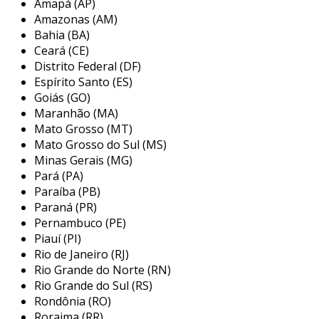
Amapá (AP)
Amazonas (AM)
características:
Bahia (BA)
Ceará (CE)
relevos em formato de tiras.
Distrito Federal (DF)
indica a direção a ser seguida.
Espírito Santo (ES)
Goiás (GO)
aplicações:
Maranhão (MA)
Mato Grosso (MT)
orientação em calçadas.
Mato Grosso do Sul (MS)
sinalização em estações de metrô e
Minas Gerais (MG)
ônibus.
Pará (PA)
Paraíba (PB)
esse tipo de piso é vital em ambientes que
Paraná (PR)
exigem concentração e precisão na locomoção.
Pernambuco (PE)
Piauí (PI)
2. piso tátil de alerta
Rio de Janeiro (RJ)
Rio Grande do Norte (RN)
o piso tátil de alerta tem como função principal
Rio Grande do Sul (RS)
sinalizar mudanças de ambiente ou perigo. a
Rondônia (RO)
sua superfície é marcada por relevos
Roraima (RR)