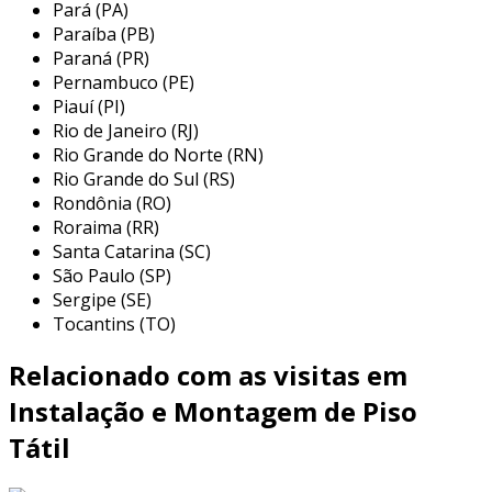
diferentes ambientes e para variados fins,
Pará (PA)
sempre com o intuito de proporcionar maior
Paraíba (PB)
segurança às pessoas com deficiência visual.
Paraná (PR)
em ambientes urbanos, ele é frequentemente
Pernambuco (PE)
Piauí (PI)
encontrado em calçadas, sinalizando locais
Rio de Janeiro (RJ)
como cruzamentos e pontos de ônibus.
Rio Grande do Norte (RN)
internamente, sua aplicação é vista em locais
Rio Grande do Sul (RS)
como:
Rondônia (RO)
Roraima (RR)
escolas e universidades:
melhoram a
Santa Catarina (SC)
acessibilidade em instituições de ensino,
São Paulo (SP)
orientando alunos e visitantes pelo
Sergipe (SE)
campus.
Tocantins (TO)
hospitais e clínicas:
garantem que
Relacionado com as visitas em
pacientes e acompanhantes possam se
locomover com facilidade, identificando
Instalação e Montagem de Piso
áreas de espera e consultórios.
Tátil
centros comerciais:
facilitam a
orientação de clientes com deficiência