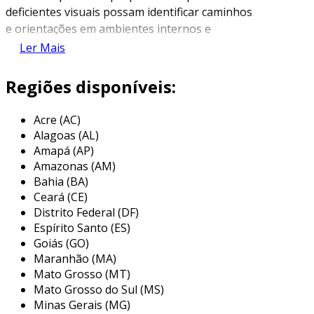
deficientes visuais possam identificar caminhos
e orientações em ambientes internos e
externos. ele oferece não apenas segurança,
Ler Mais
mas também autonomia e dignidade ao usuário
ao facilitar a navegação.
Regiões disponíveis:
feito em material de pvc, esse tipo de piso é
Acre (AC)
durável e resistente a diversas condições
Alagoas (AL)
ambientais. o uso do piso táctil vai além de
Amapá (AP)
questões estéticas, pois também cumpre uma
Amazonas (AM)
importante função social, permitindo que
Bahia (BA)
espaços como escolas, hospitais, centros
Ceará (CE)
comerciais e praças públicas estejam acessíveis
Distrito Federal (DF)
a todos.
Espírito Santo (ES)
Goiás (GO)
principais aplicações do piso táctil
Maranhão (MA)
em pvc
Mato Grosso (MT)
Mato Grosso do Sul (MS)
o piso táctil em pvc pode ser utilizado em
Minas Gerais (MG)