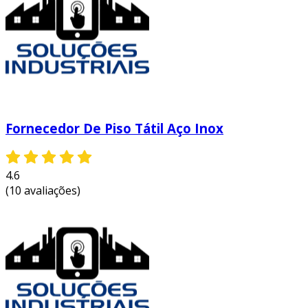
sinalização é crucial para a orientação dos
usuários.
calçadas e passeios públicos, facilitando a
locomoção de pedestres.
escadas e rampas, sinalizando mudanças
de nível e direção.
Fornecedor De Piso Tátil Aço Inox
hotéis e clínicas, onde a acessibilidade é
um diferencial importante.
centros comerciais, promovendo um
4.6
ambiente inclusivo para todos os clientes.
(10 avaliações)
museus e instituições culturais,
garantindo que todos possam desfrutar
das exposições.
aeroportos, onde a fluidez e segurança
são essenciais para os viajantes.
escolas e universidades, promovendo um