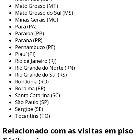
Mato Grosso (MT)
acessibilidade, o piso tátil inox oferece
Mato Grosso do Sul (MS)
durabilidade, estética moderna e fácil
Minas Gerais (MG)
manutenção, seguindo as normas da
nbr
Pará (PA)
16537
.
Paraíba (PB)
Paraná (PR)
esse produto é especialmente benéfico para
Pernambuco (PE)
pessoas cegas ou com baixa visão, que utilizam
Piauí (PI)
bengalas ou o tato dos pés para se orientar
Rio de Janeiro (RJ)
com segurança. o relevo e o contraste
Rio Grande do Norte (RN)
proporcionados pelo piso tátil inox ajudam na
Rio Grande do Sul (RS)
mobilidade e na prevenção de acidentes,
Rondônia (RO)
tornando-o uma escolha ideal para diversos
Roraima (RR)
públicos, incluindo idosos e pessoas com
Santa Catarina (SC)
mobilidade reduzida.
São Paulo (SP)
Sergipe (SE)
o piso tátil inox é fabricado em aço inox 304,
Tocantins (TO)
que possui alta resistência à corrosão e
Relacionado com as visitas em piso
desgaste. a base pode ser feita de pvc ou
termoplástico, garantindo uma fixação segura.