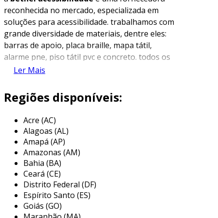
reconhecida no mercado, especializada em
soluções para acessibilidade. trabalhamos com
grande diversidade de materiais, dentre eles:
barras de apoio, placa braille, mapa tátil,
alarme pne, piso tátil pvc e concreto. todos os
nossos produtos são de alta durabilidade e
Ler Mais
rapidez na entrega. contamos com equipe de
suporte e instalação própria, treinada para
Regiões disponíveis:
atender à legislação e às necessidades
específicas de cada cliente.
Acre (AC)
Alagoas (AL)
o piso tátil aço inox para acessibilidade é uma
Amapá (AP)
solução projetada para orientar e alertar
Amazonas (AM)
pessoas com deficiência visual em ambientes
Bahia (BA)
públicos e privados. este tipo de piso,
Ceará (CE)
conhecido como piso bolinha ou piso moeda, é
Distrito Federal (DF)
altamente resistente e ideal para locais com
Espírito Santo (ES)
grande circulação ou exposição ao clima, como
Goiás (GO)
Maranhão (MA)
estações, calçadas e escadas. além de garantir